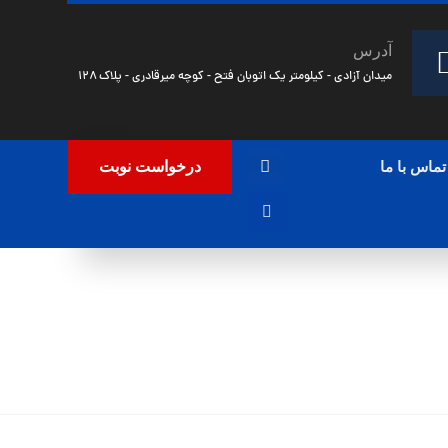
آدرس
میدان آزادی - کیلومتر یک اتوبان فتح - کوچه میرقادری - پلاک ۱۲۸
درخواست نوبت
تماس با ما
سته‌بندی نشده
مرکز احیای رنگ خودرو غرب تهران | اتومیلان