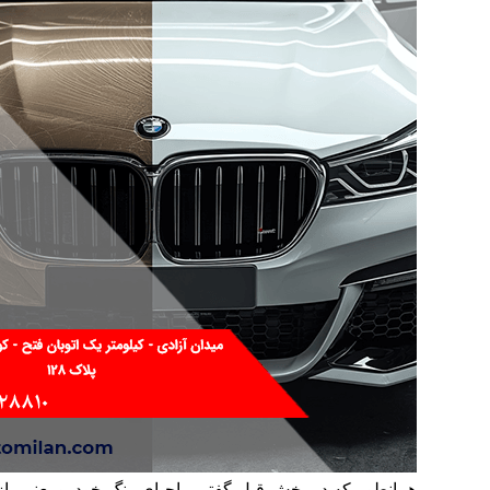
همانطور که در بخش قبل گفتیم، احیای رنگ خودرو یعنی باز