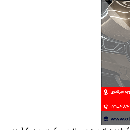
گرداندن شفافیت، عمق و براقیت به رنگ بدنه بدون رنگ آمیزی